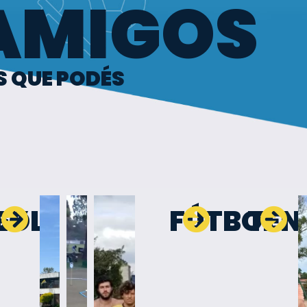
AMIGOS
 QUE PODÉS
EY
GOLF
FÚTBOL
TEN