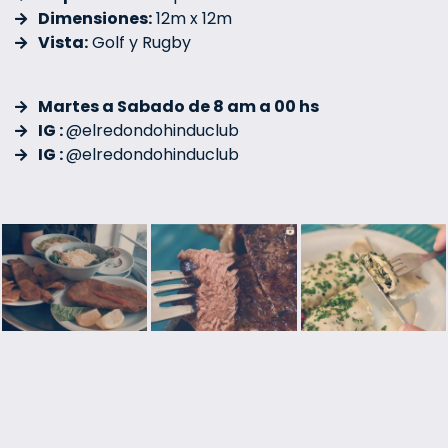
Dimensiones:
12m x 12m
Vista:
Golf y Rugby
Martes a Sabado de 8 am a 00 hs
IG :
@elredondohinduclub
IG :
@elredondohinduclub