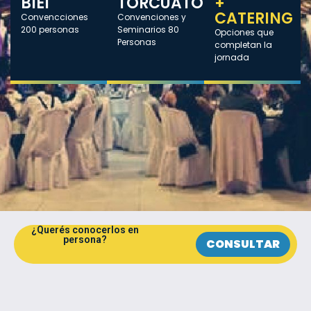
BIEI
TORCUATO
+
CATERING
Convencciones
Convenciones y
200 personas
Seminarios 80
Opciones que
Personas
completan la
jornada
¿Querés conocerlos en
persona?
CONSULTAR