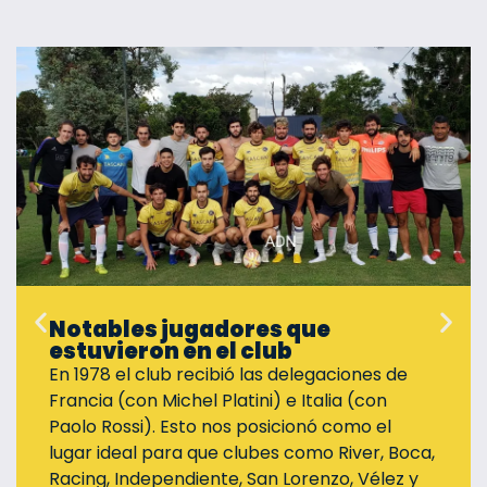
Notables jugadores que
estuvieron en el club
En 1978 el club recibió las delegaciones de
Francia (con Michel Platini) e Italia (con
Paolo Rossi). Esto nos posicionó como el
lugar ideal para que clubes como River, Boca,
Racing, Independiente, San Lorenzo, Vélez y