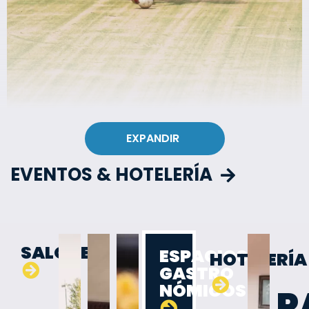
EXPANDIR
EVENTOS & HOTELERÍA
SALONES
ESPACIOS
HOTELERÍA
GASTRO
NÓMICOS
P