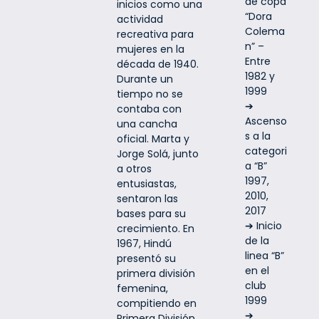
de copa
inicios como una
“Dora
actividad
Colema
recreativa para
n” –
mujeres en la
Entre
década de 1940.
1982 y
Durante un
1999
tiempo no se
➔
contaba con
Ascenso
una cancha
s a la
oficial. Marta y
categori
Jorge Solá, junto
a “B”
a otros
1997,
entusiastas,
2010,
sentaron las
2017
bases para su
➔ Inicio
crecimiento. En
de la
1967, Hindú
linea “B”
presentó su
en el
primera división
club
femenina,
1999
compitiendo en
➔
Primera División