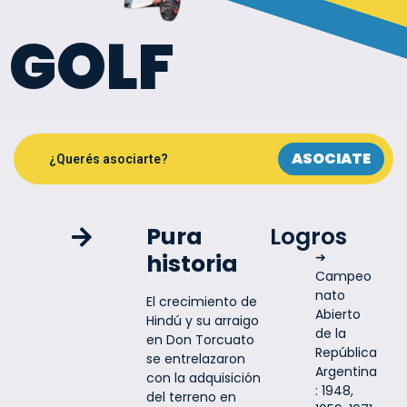
GOLF
ASOCIATE
¿Querés asociarte?
Pura
Logros
historia
➔
Campeo
nato
El crecimiento de
Abierto
Hindú y su arraigo
de la
en Don Torcuato
República
se entrelazaron
Argentina
con la adquisición
: 1948,
del terreno en