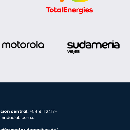
ción central:
+54 9 11 2417-
@hinduclub.com.ar
ción sector deportivo:
+54