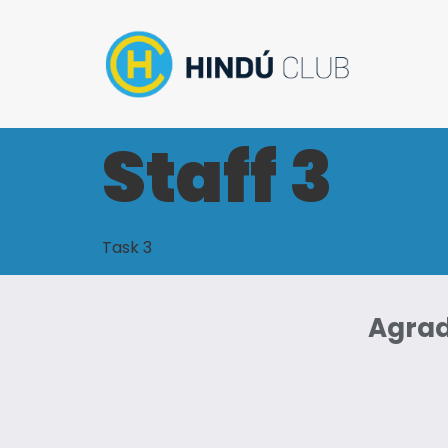
Staff 3
Task 3
Agrad