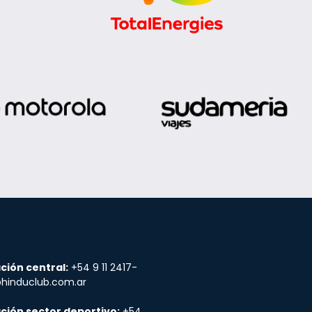
ción central:
+54 9 11 2417-
@hinduclub.com.ar
ción sector deportivo:
+54